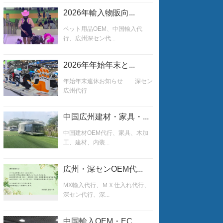
2026年輸入物販向...
ペット用品OEM、中国輸入代
行、広州深セン代...
2026年年始年末と...
年始年末連休お知らせ 深セン
広州代行
中国広州建材・家具・...
中国建材OEM代行、家具、木加
工、建材、内装...
広州・深センOEM代...
MX輸入代行、ＭＸ仕入れ代行、
深セン代行、深...
中国輸入OEM・EC...