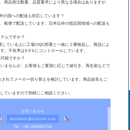
ル、商品発注数量、品質要求により異なる場合はありますが、
外の国への配送も対応しています？
便、船便で配送しています。日本以外の指定国地域への配送も
ステムですか？
管理している上に工場のQC部署と一緒に２重検品し、商品によ
す。不良率は3-5％にコントロールしています。
品可能ですか？
ていませんが、お客様もご要望に応じて値引き、再生産などで
発生されてメーカー切り替えを検討しています。商品改良もご
応していますので気軽にご相談ください。
お問い合わせ
mxtrade1@outlook.com
Tel：+86-13600007242