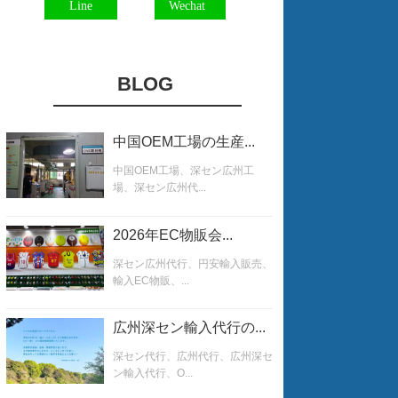
Line
Wechat
BLOG
中国OEM工場の生産...
中国OEM工場、深セン広州工
場、深セン広州代...
2026年EC物販会...
深セン広州代行、円安輸入販売、
輸入EC物販、...
広州深セン輸入代行の...
深セン代行、広州代行、広州深セ
ン輸入代行、O...