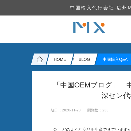
中国輸入代行会社-広州
HOME
BLOG
中國輸入Q&A -
「中国OEMブログ」 
深セン代
期日 ：2020-11-23
閲覧数 ：
233
Q: どのような商品を生産できています