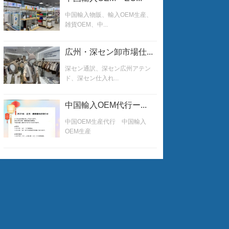
中国輸入物販、輸入OEM生産、
雑貨OEM、中...
広州・深セン卸市場仕...
深セン通訳、深セン広州アテン
ド、深セン仕入れ...
中国輸入OEM代行ー...
中国OEM生産代行 中国輸入
OEM生産