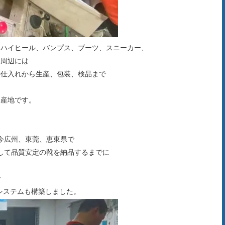
、ハイヒール、バンプス、ブーツ、スニーカー、
し周辺には
料仕入れから生産、包装、検品まで
造産地です。
今広州、東莞、恵東県で
して品質安定の靴を納品するまでに
で
システムも構築しました。