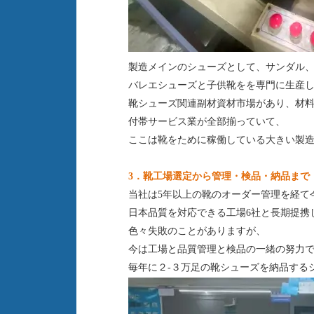
製造メインのシューズとして、サンダル
バレエシューズと子供靴をを専門に生産
靴シューズ関連副材資材市場があり、材
付帯サービス業が全部揃っていて、
ここは靴をために稼働している大きい製
3．靴工場選定から管理・検品・納品まで
当社は
5年以上の靴のオーダー管理を経て
日本品質を対応できる工場6社と長期提携
色々失敗のことがありますが、
今は工場と品質管理と検品の一緒の努力
毎年に２-３万足の靴シューズを納品する