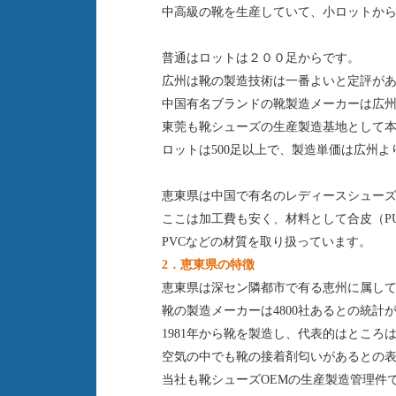
中高級の靴を生産していて、小ロットか
普通はロットは２００足からです。
広州は靴の製造技術は一番よいと定評が
中国有名ブランドの靴製造メーカーは広
東莞も靴シューズの生産製造基地として
ロットは500足以上で、製造単価は広州
恵東県は中国で有名のレディースシュー
ここは加工費も安く、材料として合皮（P
PVCなどの材質を取り扱っています。
恵東県
2．
の特徴
恵東県は深セン隣都市で有る恵州に属し
靴の製造メーカーは4800社あるとの統計
1981年から靴を製造し、代表的はところ
空気の中でも靴の接着剤匂いがあるとの
当社も靴シューズOEMの生産製造管理件