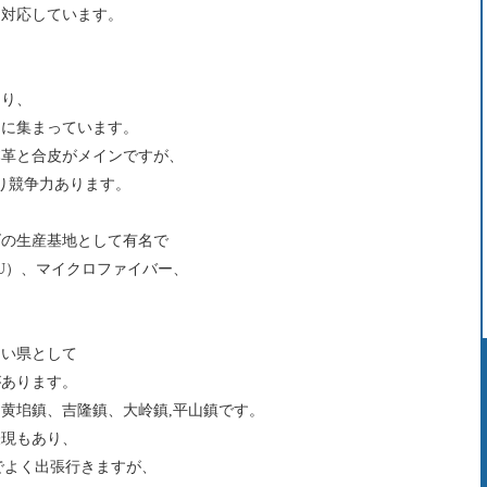
ら対応しています。
あり、
州に集まっています。
本革と合皮がメインですが、
より競争力あります。
ズの生産基地として有名で
U）、マイクロファイバー、
てい県として
があります。
は黄
垖
鎮、吉隆鎮、大岭鎮,平山鎮です。
表現もあり、
でよく出張行きますが、