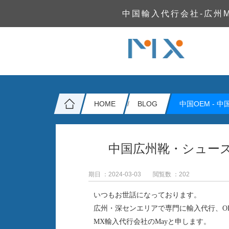
中国輸入代行会社-広州
HOME
BLOG
中国OEM -
中
中国広州靴・シューズ
期日 ：2024-03-03
閲覧数 ：
202
いつもお世話になっております。
広州・深センエリアで専門に輸入代行、O
MX輸入代行会社のMayと申します。