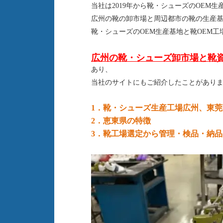
当社は2019年から靴・シューズのOEM
広州の靴の卸市場と周辺都市の靴の生産
靴・シューズのOEM生産基地と靴OEM
広州の靴・シューズ卸市場と靴
あり、
当社のサイトにもご紹介したことがあり
1．
靴・シューズ生産工場広州、東
2．
恵東県
の特徴
3．靴工場選定から管理・検品・納品