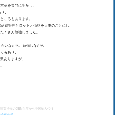
の本革を専門に生産し、
あり、
るところもあります。
場品質管理とロットと価格を大事のことにし、
もたくさん勉強しました。
り合いながら、
勉強しながら
ころもあり、
変数ありますが、
す。
観葉植物のOEM生産から中国輸入代行
の企画生産