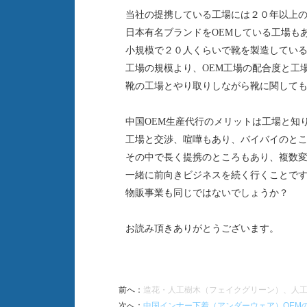
当社の提携している工場には２０年以上
日本有名ブランドをOEMしている工場も
小規模で２０人くらいで靴を製造してい
工場の規模より、OEM工場の配合度と工
靴の工場とやり取りしながら靴に関して
中国
OEM生産代行のメリットは工場と知
工場と交渉、喧嘩もあり、バイバイのと
その中で長く提携のところもあり、複数
一緒に前向きビジネスを続く行くことで
物販事業も同じではないでしょうか？
お読み頂きありがとうございます。
前へ
：
造花・人工樹木（フェイクグリーン）、人工
次へ
：
中国インナー下着（アンダーウェア）OEM