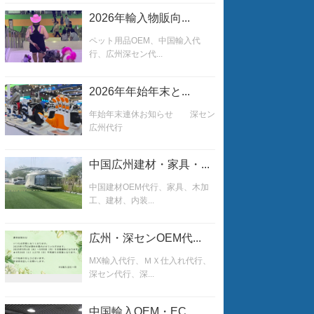
2026年輸入物販向...
ペット用品OEM、中国輸入代
行、広州深セン代...
2026年年始年末と...
年始年末連休お知らせ 深セン
広州代行
中国広州建材・家具・...
中国建材OEM代行、家具、木加
工、建材、内装...
広州・深センOEM代...
MX輸入代行、ＭＸ仕入れ代行、
深セン代行、深...
中国輸入OEM・EC...