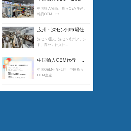
中国輸入物販、輸入OEM生産、
雑貨OEM、中...
広州・深セン卸市場仕...
深セン通訳、深セン広州アテン
ド、深セン仕入れ...
中国輸入OEM代行ー...
中国OEM生産代行 中国輸入
OEM生産