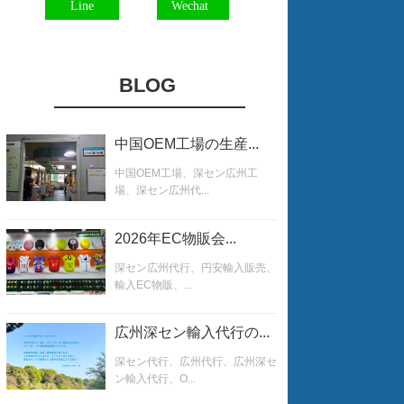
Line
Wechat
BLOG
中国OEM工場の生産...
中国OEM工場、深セン広州工
場、深セン広州代...
2026年EC物販会...
深セン広州代行、円安輸入販売、
輸入EC物販、...
広州深セン輸入代行の...
深セン代行、広州代行、広州深セ
ン輸入代行、O...