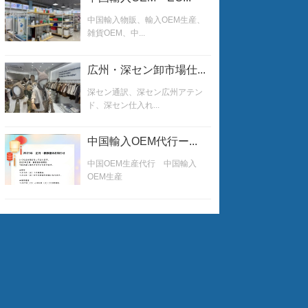
中国輸入物販、輸入OEM生産、
雑貨OEM、中...
広州・深セン卸市場仕...
深セン通訳、深セン広州アテン
ド、深セン仕入れ...
中国輸入OEM代行ー...
中国OEM生産代行 中国輸入
OEM生産