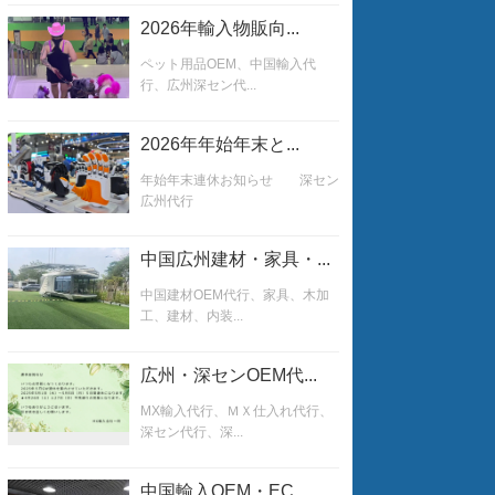
2026年輸入物販向...
ペット用品OEM、中国輸入代
行、広州深セン代...
2026年年始年末と...
年始年末連休お知らせ 深セン
広州代行
中国広州建材・家具・...
中国建材OEM代行、家具、木加
工、建材、内装...
広州・深センOEM代...
MX輸入代行、ＭＸ仕入れ代行、
深セン代行、深...
中国輸入OEM・EC...