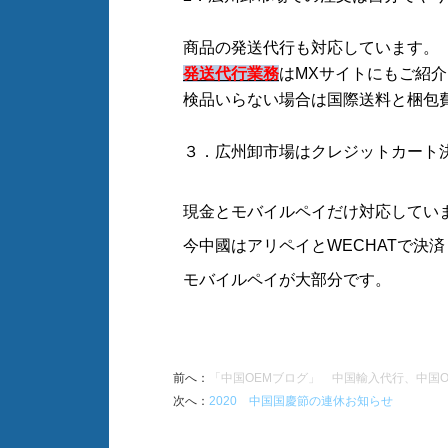
商品の発送代行も対応しています。
発送代行業務
はMXサイトにもご紹
検品いらない場合は国際送料と梱包
３．
広州卸市場はクレジットカート
現金とモバイルペイだけ対応してい
今中國はアリペイとWECHATで決
モバイルペイが大部分です。
前へ
：
「中国OEMブログ」 中国輸入代行、中国O
次へ
：
2020 中国国慶節の連休お知らせ