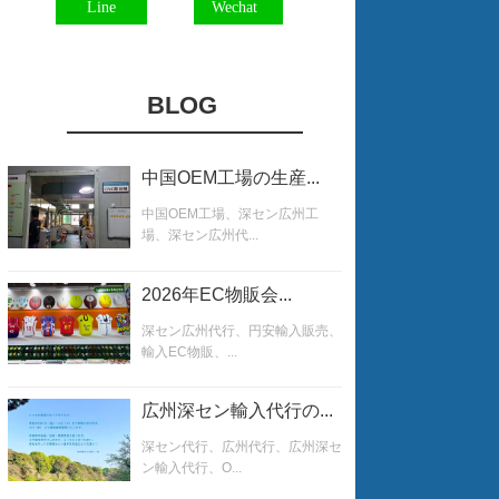
Line
Wechat
BLOG
中国OEM工場の生産...
中国OEM工場、深セン広州工
場、深セン広州代...
2026年EC物販会...
深セン広州代行、円安輸入販売、
輸入EC物販、...
広州深セン輸入代行の...
深セン代行、広州代行、広州深セ
ン輸入代行、O...