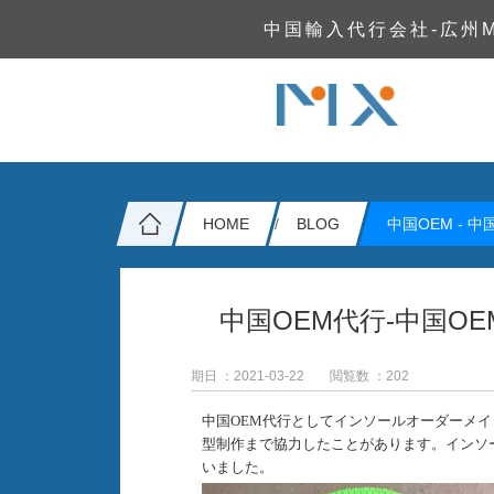
中国輸入代行会社-広州
HOME
BLOG
中国OEM -
中
中国OEM代行-中国O
期日 ：2021-03-22
閲覧数 ：
202
中国
OEM代行としてインソールオーダーメ
型制作まで協力したことがあります。インソ
いました。