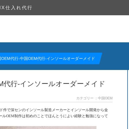
MX仕入れ代行
国OEM代行-中国OEM代行-インソールオーダーメイド
EM代行-インソールオーダーメイド
カテゴリー ：中国OEM
イド件で深センのインソール製造メーカーとインソール開発から金
ールOEM制作は初めのことでほんとうによい経験と勉強になって