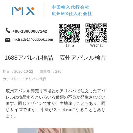
中国輸入代行会社
広州MX仕入れ会社
+86-13600007242
mxtrade1@outlook.com
Wechat
Line
1688アパレル検品 広州アパレル検品
期日 ：2020-10-22
閲覧数 ：
286
カテゴリー ：アリババ代行
広州アパレル卸売り市場とかアリババで注文したアパ
レルは検品するといろいろ種類の不良が発生されてい
ます。同じデザインですが、生地違うこともあり、同
じサイズですが、寸法が３－４cmになることもあり
ます。