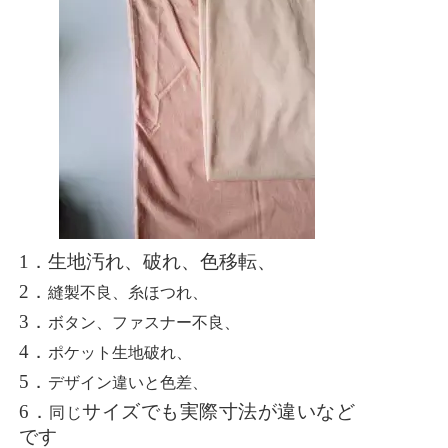
1．
生地汚れ、破れ、色移転、
2．
縫製不良、糸ほつれ、
3．
ボタン、ファスナー不良、
4．
ポケット生地破れ、
5．
デザイン違いと色差、
6．
サイズでも実際寸法が違いなど
同じ
です