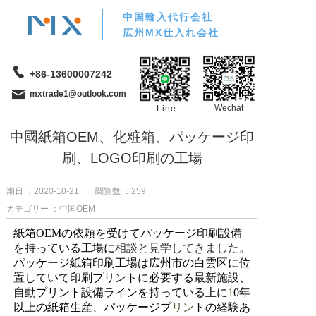
中国輸入代行会社
広州MX仕入れ会社
+86-13600007242
mxtrade1@outlook.com
Wechat
Line
中國紙箱OEM、化粧箱、パッケージ印
刷、LOGO印刷の工場
期日 ：2020-10-21
閲覧数 ：
259
カテゴリー ：中国OEM
紙箱OEMの依頼を受けてパッケージ印刷設備
を持っている工場に
相談と見学してきました。
パッケージ紙箱印刷工場は広州市の白雲区に位
置していて印刷プリントに必要する最新施設、
自動プリント設備ラインを持っている上に
1
0年
以上の紙箱生産、パッケージプ
リン
トの経験あ