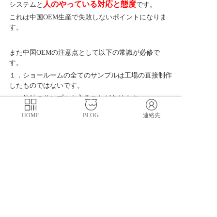
人のやっている対応と態度
システムと
です。
これは中国OEM生産で失敗しないポイントになりま
す。
また中国OEMの注意点として以下の常識が必修で
す。
１．ショールームの全てのサンプルは工場の直接制作
したものではないです。
他社のサンプルも入ることがあります。
工場制作設備と専門知識で判断力必要です。
HOME
BLOG
連絡先
２．スケール大きい実力の工場が一番ベストのことで
もないです。
３．工場の生産設備も大事ですがそれよりも人の対
応、管理がもっと大事です。
４．
優良実力のOEM工場は先に人・人格優良です。
これは先月ある中国OEM工場と提携して発見した内
容です。