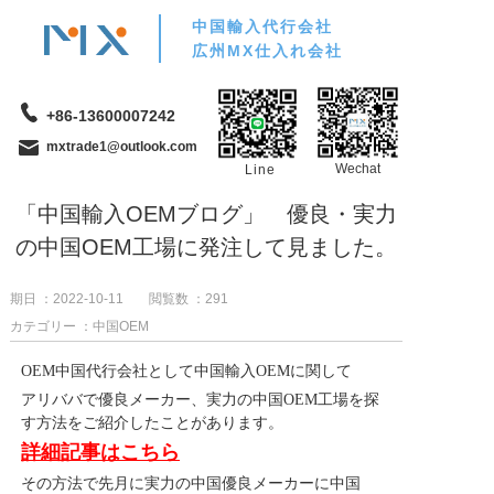
中国輸入代行会社
広州MX仕入れ会社
+86-13600007242
mxtrade1@outlook.com
Wechat
Line
「中国輸入OEMブログ」 優良・実力
の中国OEM工場に発注して見ました。
期日 ：2022-10-11
閲覧数 ：
291
カテゴリー ：中国OEM
OEM中国代行会社として中国輸入OEMに関して
アリババで優良メーカー、実力の中国OEM工場を探
す方法をご紹介したことがあります。
詳細記事はこちら
その方法で先月に実力の中国優良メーカーに中国