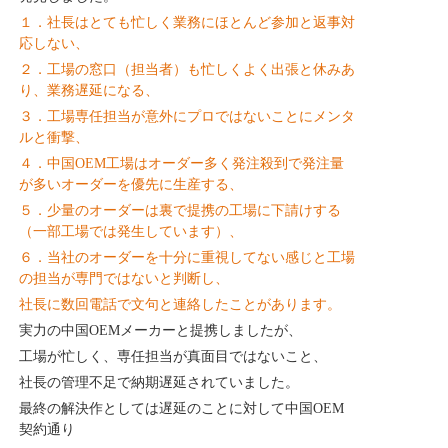
１．社長はとても忙しく業務にほとんど参加と返事対
応しない、
２．工場の窓口（担当者）も忙しくよく出張と休みあ
り、業務遅延になる、
３．工場専任担当が意外にプロではないことにメンタ
ルと衝撃、
４．中国OEM工場はオーダー多く発注殺到で発注量
が多いオーダーを優先に生産する、
５．少量のオーダーは裏で提携の工場に下請けする
（一部工場では発生しています）、
６．当社のオーダーを十分に重視してない感じと工場
の担当が専門ではないと判断し、
社長に数回電話で文句と連絡したことがあります。
実力の中国OEMメーカーと提携しましたが、
工場が忙しく、専任担当が真面目ではないこと、
社長の管理不足で納期遅延されていました。
最終の解決作としては遅延のことに対して中国OEM
契約通り