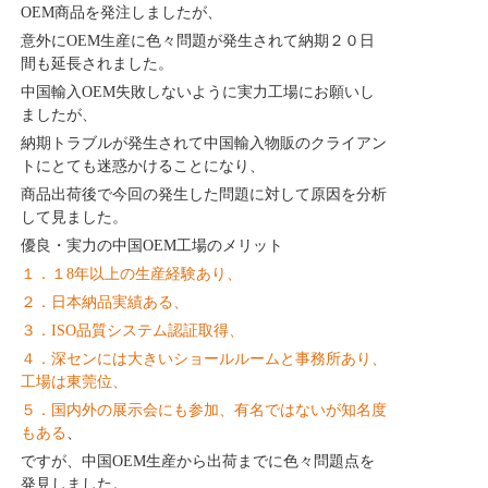
OEM商品を発注しましたが、
意外にOEM生産に色々問題が発生されて納期２０日
間も延長されました。
中国輸入OEM失敗しないように実力工場にお願いし
ましたが、
納期トラブルが発生されて中国輸入物販のクライアン
トにとても迷惑かけることになり、
商品出荷後で今回の発生した問題に対して原因を分析
して見ました。
優良・実力の中国OEM工場のメリット
１．１8年以上の生産経験あり、
２．日本納品実績ある、
３．ISO品質システム認証取得、
４．深センには大きいショールルームと事務所あり、
工場は東莞位、
５．国内外の展示会にも参加、有名ではないが知名度
もある
、
ですが、中国OEM生産から出荷までに色々問題点を
発見しました。