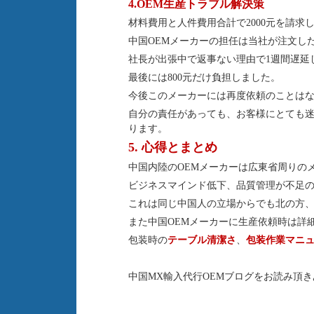
4.OEM生産トラブル解決策
材料費用と人件費用合計で2000元を請求
中国OEMメーカーの担任は当社が注文し
社長が出張中で返事ない理由で1週間遅延
最後には800元だけ負担しました。
今後このメーカーには再度依頼のことは
自分の責任があっても、お客様にとても迷
ります。
5. 心得とまとめ
中国内陸のOEMメーカーは広東省周りの
ビジネスマインド低下、品質管理が不足
これは同じ中国人の立場からでも北の方
また中国OEMメーカーに生産依頼時は詳
包装時の
テーブル清潔さ
、
包装作業マニ
中国MX輸入代行OEMブログをお読み頂