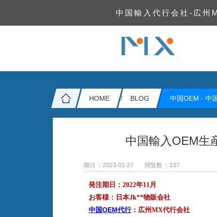
中国輸入代行会社-広州
HOME
BLOG
中国OEM -
中
中国輸入OEM生
期日 ：2023-01-27
閲覧数 ：
237
発注期日：2022年11月
お客様：日本Jk**物販会社
中国OEM代行
：広州MX代行会社