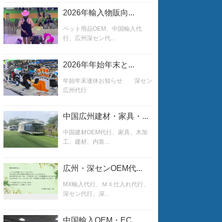
2026年輸入物販向...
ペット用品OEM、中国輸入代
行、広州深セン代...
2026年年始年末と...
年始年末連休お知らせ 深セン
広州代行
中国広州建材・家具・...
中国建材OEM代行、家具、木加
工、建材、内装...
広州・深センOEM代...
MX輸入代行、ＭＸ仕入れ代行、
深セン代行、深...
中国輸入OEM・EC...