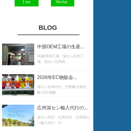
Line
Wechat
BLOG
中国OEM工場の生産...
中国OEM工場、深セン広州工
場、深セン広州代...
2026年EC物販会...
深セン広州代行、円安輸入販売、
輸入EC物販、...
広州深セン輸入代行の...
深セン代行、広州代行、広州深セ
ン輸入代行、O...