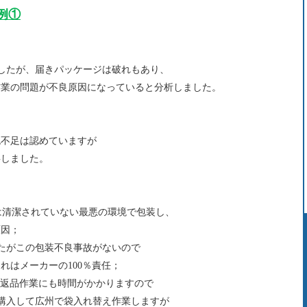
例①
したが、届きパッケージは破れもあり、
作業の問題が不良原因になっていると分析しました。
認不足は認めていますが
事しました。
は清潔されていない最悪の環境で包装し、
因；
たがこの包装不良事故がないので
はメーカーの100％責任；
返品作業にも時間がかかりますので
購入して広州で袋入れ替え作業しますが