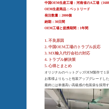
中国OEM生産工場：河南省のA工場（168
OEM生産商品：ペットリード
発注数量：2000個
納期：30日間
OEM工場と提携期間：1年間
1. 不良原因
2.
中国OEM工場のトラブル反応
3. MX輸入代行会社の対応
4. トラブル解決策
5. 心得とまとめ
オリジナルのペットグッズOEM製作で１
お客様よりもっと包装アップグレードし
最終には単価高い高級感の包装袋を採用