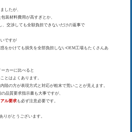
しましたが、
た包装材料費用が高すぎとか、
し、交渉しても全額負担できないだけの返事で
ないですが
惑をかけても損失を全部負担しないOEM工場もたくさんあ
メーカーに比べると
のことはよくあります。
、内陸の方が表現方式と対応が粗末で荒いことが見えます。
細の品質要求指示書も大事ですが、
ュアル要求
も必ず注意必要です。
きありがとうございます。