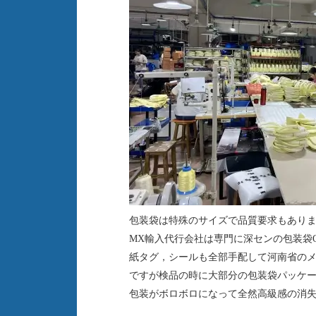
包装袋は特殊のサイズで品質要求もあり
MX輸入代行会社は専門に深センの包装袋
紙タグ，シールも全部手配して河南省の
ですが検品の時に大部分の包装袋パッケ
包装がボロボロになって全然高級感の消