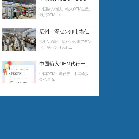
中国輸入物販、輸入OEM生産、
雑貨OEM、中...
広州・深セン卸市場仕...
深セン通訳、深セン広州アテン
ド、深セン仕入れ...
中国輸入OEM代行ー...
中国OEM生産代行 中国輸入
OEM生産