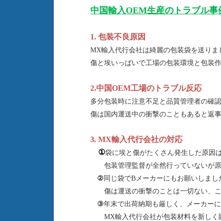
中国輸入OEM生産のトラブル事
1. 包装不良原因
MX輸入代行会社は綺麗の包装袋を送りま
傷と埃いっぱいで工場の包装環境と包装
2.中国OEM工場のトラブル反応
多分包装時に注意不足と品質管理者の確
傷は国内運送中の衝撃のこともあると返
3. MX輸入代行会社の対応
①
袋に埃と傷がたくさん発生した原因
包装管理監督が全然行っていないが原
②
同じ袋でBメーカーにもお願いしまし
傷は運送の衝撃のことは一切ない、これ
③
年末で出荷納期も厳しく、メーカーに
MX輸入代行会社が包装材料を新しく