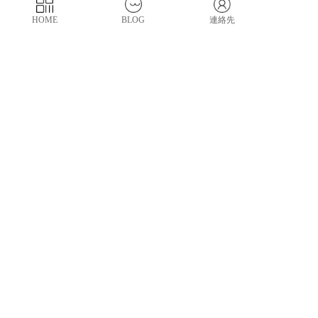
2.2 中国OEM工場に契約する時に以下の内容と保証
を頂くことが必要です。
HOME
BLOG
連絡先
１．オリジナルに開発した商品に対して*年以内に全
ての通販物販サイト、第三者に提供しないこと、
オリジナル開発した金型は所有権は工場ではなく開発
者が保有し、
約束を守らない場合は一切の経済損失に対して法律責
任を追究し、
或は関連の保証書を頂くことです。
まとめ：
中国OEMで注意点は色々ありますが一番大事のこと
は信用のある中国工場と提携することです。
中国輸入代行
また信用の中国工場は
会社が大きな役割
で管理していますので
専門で信用の中国代行会社にOEM生産代行を依頼
し、
なにかトラブルあると輸入代行会社を通じて積極的に
解決に向いていることが大事です。