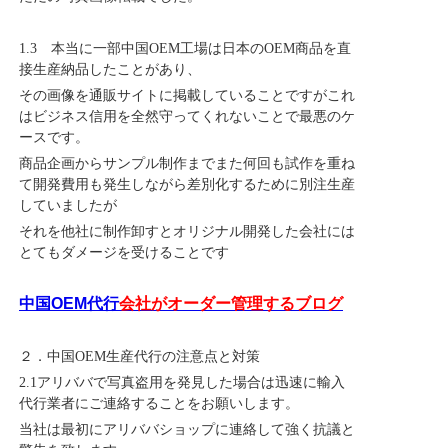
1.3 本当に一部中国OEM工場は日本のOEM商品を直
接生産納品したことがあり、
その画像を通販サイトに掲載していることですがこれ
はビジネス信用を全然守ってくれないことで最悪のケ
ースです。
商品企画からサンプル制作までまた何回も試作を重ね
て開発費用も発生しながら差別化するために別注生産
していましたが
それを他社に制作卸すとオリジナル開発した会社には
とてもダメージを受けることです
中国OEM代行
会社がオーダー管理するブログ
２．
中国OEM生産代行の注意点と対策
2.1アリババで写真盗用を発見した場合は迅速に輸入
代行業者にご連絡することをお願いします。
当社は最初にアリババショップに連絡して強く抗議と