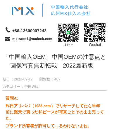
中国輸入代行会社
広州MX仕入れ会社
+86-13600007242
mxtrade1@outlook.com
Wechat
Line
「中国輸入OEM」中国OEMの注意点と
画像写真無断転載 2022最新版
期日 ：2022-09-17
閲覧数 ：
409
カテゴリー ：中国通販
質問A:
昨日アリババ（1688.com）でリサーチしてたら半年
前に楽天で買った和ピースが写真ごとそのまま売って
た。
ブランド所有者が許可して…るわけないよね。